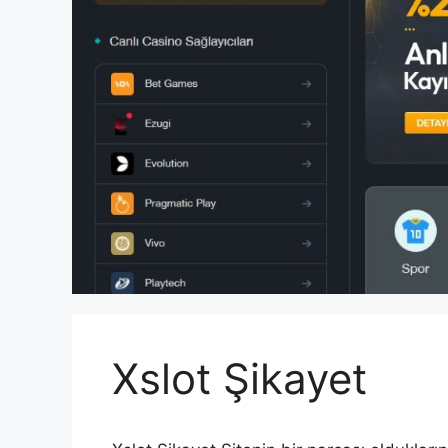
Xslot Şikayet