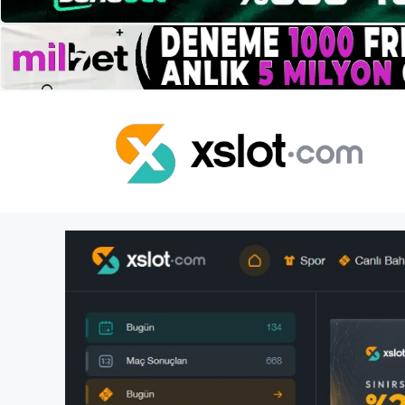
İçeriğe
atla