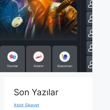
Son Yazılar
Xslot Şikayet