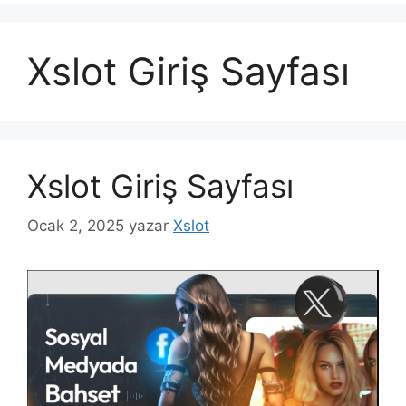
Xslot Giriş Sayfası
Xslot Giriş Sayfası
Ocak 2, 2025
yazar
Xslot