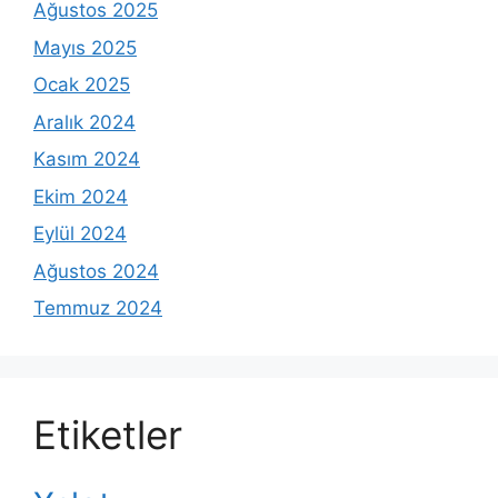
Ağustos 2025
Mayıs 2025
Ocak 2025
Aralık 2024
Kasım 2024
Ekim 2024
Eylül 2024
Ağustos 2024
Temmuz 2024
Etiketler