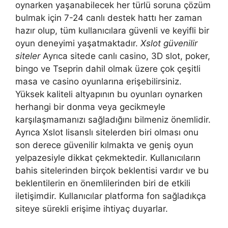
oynarken yaşanabilecek her türlü soruna çözüm
bulmak için 7-24 canlı destek hattı her zaman
hazır olup, tüm kullanıcılara güvenli ve keyifli bir
oyun deneyimi yaşatmaktadır.
Xslot güvenilir
siteler
Ayrıca sitede canlı casino, 3D slot, poker,
bingo ve Tseprin dahil olmak üzere çok çeşitli
masa ve casino oyunlarına erişebilirsiniz.
Yüksek kaliteli altyapının bu oyunları oynarken
herhangi bir donma veya gecikmeyle
karşılaşmamanızı sağladığını bilmeniz önemlidir.
Ayrıca Xslot lisanslı sitelerden biri olması onu
son derece güvenilir kılmakta ve geniş oyun
yelpazesiyle dikkat çekmektedir. Kullanıcıların
bahis sitelerinden birçok beklentisi vardır ve bu
beklentilerin en önemlilerinden biri de etkili
iletişimdir. Kullanıcılar platforma fon sağladıkça
siteye sürekli erişime ihtiyaç duyarlar.