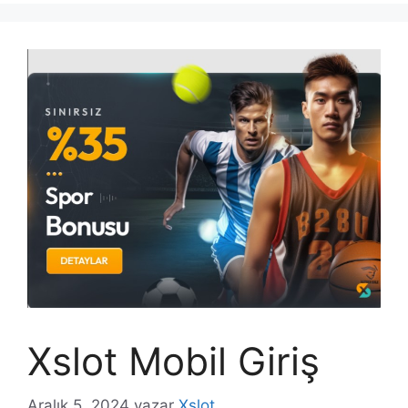
Xslot Mobil Giriş
Aralık 5, 2024
yazar
Xslot