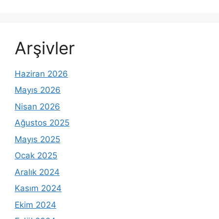
Arşivler
Haziran 2026
Mayıs 2026
Nisan 2026
Ağustos 2025
Mayıs 2025
Ocak 2025
Aralık 2024
Kasım 2024
Ekim 2024