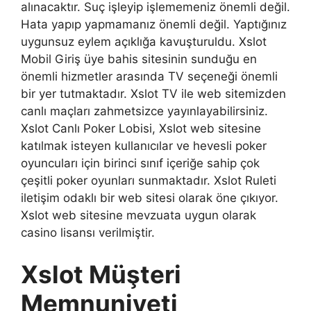
alınacaktır. Suç işleyip işlememeniz önemli değil.
Hata yapıp yapmamanız önemli değil. Yaptığınız
uygunsuz eylem açıklığa kavuşturuldu. Xslot
Mobil Giriş üye bahis sitesinin sunduğu en
önemli hizmetler arasında TV seçeneği önemli
bir yer tutmaktadır. Xslot TV ile web sitemizden
canlı maçları zahmetsizce yayınlayabilirsiniz.
Xslot Canlı Poker Lobisi, Xslot web sitesine
katılmak isteyen kullanıcılar ve hevesli poker
oyuncuları için birinci sınıf içeriğe sahip çok
çeşitli poker oyunları sunmaktadır. Xslot Ruleti
iletişim odaklı bir web sitesi olarak öne çıkıyor.
Xslot web sitesine mevzuata uygun olarak
casino lisansı verilmiştir.
Xslot Müşteri
Memnuniyeti