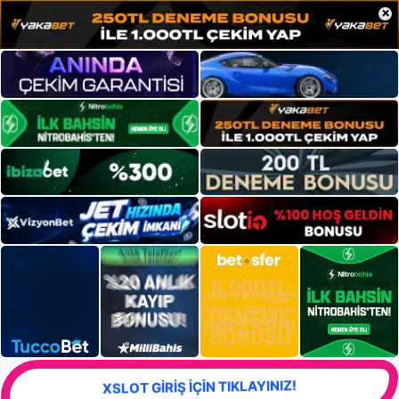
×
XSLOT GİRİŞ İÇİN TIKLAYINIZ!