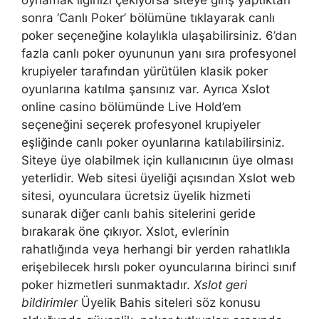
oynamak ilginizi çekiyorsa siteye giriş yaptıktan
sonra ‘Canlı Poker’ bölümüne tıklayarak canlı
poker seçeneğine kolaylıkla ulaşabilirsiniz. 6’dan
fazla canlı poker oyununun yanı sıra profesyonel
krupiyeler tarafından yürütülen klasik poker
oyunlarına katılma şansınız var. Ayrıca Xslot
online casino bölümünde Live Hold’em
seçeneğini seçerek profesyonel krupiyeler
eşliğinde canlı poker oyunlarına katılabilirsiniz.
Siteye üye olabilmek için kullanıcının üye olması
yeterlidir. Web sitesi üyeliği açısından Xslot web
sitesi, oyunculara ücretsiz üyelik hizmeti
sunarak diğer canlı bahis sitelerini geride
bırakarak öne çıkıyor. Xslot, evlerinin
rahatlığında veya herhangi bir yerden rahatlıkla
erişebilecek hırslı poker oyuncularına birinci sınıf
poker hizmetleri sunmaktadır.
Xslot geri
bildirimler
Üyelik Bahis siteleri söz konusu