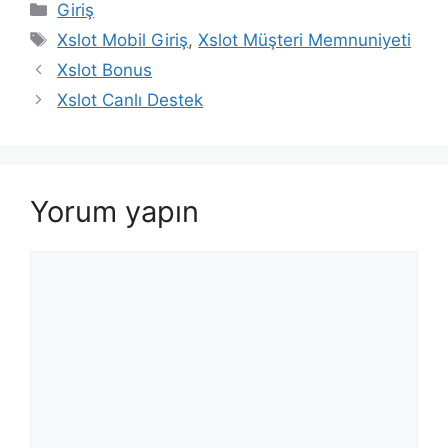
Kategoriler
Giriş
Etiketler
Xslot Mobil Giriş
,
Xslot Müşteri Memnuniyeti
Xslot Bonus
Xslot Canlı Destek
Yorum yapın
Yorum