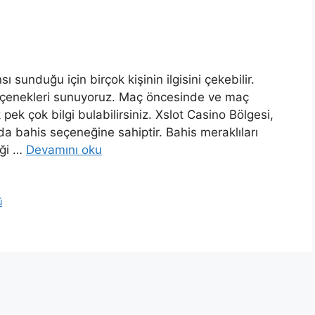
sunduğu için birçok kişinin ilgisini çekebilir.
seçenekleri sunuyoruz. Maç öncesinde ve maç
ek çok bilgi bulabilirsiniz. Xslot Casino Bölgesi,
da bahis seçeneğine sahiptir. Bahis meraklıları
eği …
Devamını oku
ü