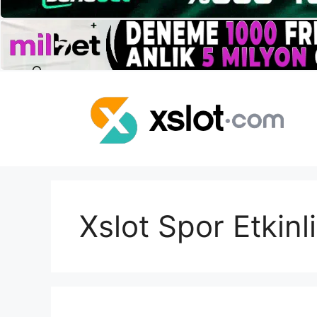
İçeriğe
atla
Xslot Spor Etkinl