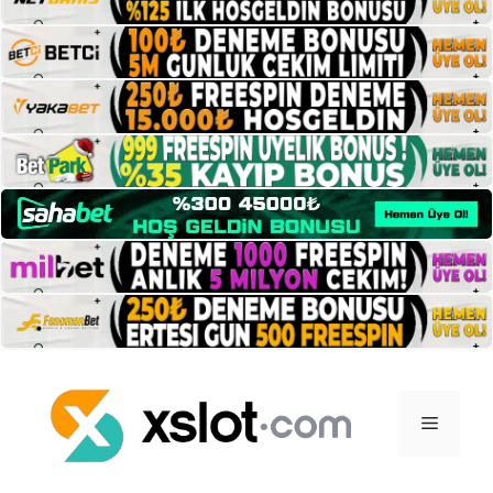
İçeriğe
atla
Menü