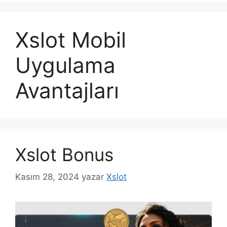
Xslot Mobil
Uygulama
Avantajları
Xslot Bonus
Kasım 28, 2024
yazar
Xslot