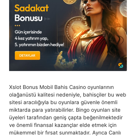
Xslot Bonus Mobil Bahis Casino oyunlarının
olağanüstü kalitesi nedeniyle, bahisçiler bu web
sitesi aracılığıyla bu oyunlara güvenle önemli
miktarda para yatırabilirler. Bingo oyunları site
üyeleri tarafından geniş çapta beğenilmektedir
ve önemli finansal kazançlar elde etmek için
mükemmel bir fırsat sunmaktadır. Ayrıca Canlı