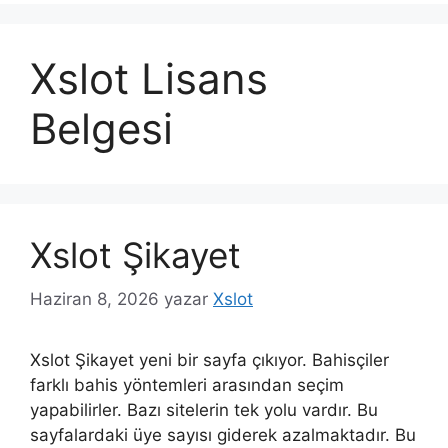
Xslot Lisans
Belgesi
Xslot Şikayet
Haziran 8, 2026
yazar
Xslot
Xslot Şikayet yeni bir sayfa çıkıyor. Bahisçiler
farklı bahis yöntemleri arasından seçim
yapabilirler. Bazı sitelerin tek yolu vardır. Bu
sayfalardaki üye sayısı giderek azalmaktadır. Bu