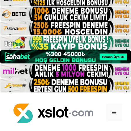
İçeriğe
atla
Menü