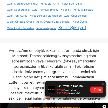
Xslot Sistem Güvenilirliği
Xslot Slot Girişi
Xslot Spor Dalları
Xslot Spor Etkinlik
Xslot Turnuva Bölümü
Xslot TV
Xslot Tv Destek
Xslot Yeni Adres
Xslot Yüksek Faiz Oranları
Xslot Ödül Bonusu
X Slot Ücretsiz Üyelik
Xslot Üyelere Özel Bonuslar
Xslot Üyelik
Xslot Şikayet
Xslot Üyelik Bonusları
Xslot İnstagram
Avrasya'nın en büyük reklam platformunda olmak için
Microsoft Teams:
reklam@avrasyamarketing.com
adresimizden veya Telegram: @Avrasyamarketing
adresimizden irtibat kurabilirsiniz. (Tek iletişim
adreslerimiz teams / telegram ve mail adresimizdir.
Harici hiçbir iletişim adresimiz bulunmamaktadır.
Lütfen itibar etmeyiniz.) Türkiye yasalarına göre 7258
sayılı kanun uyarınca yasa dışı bahis oynamanın
cezaları mevcuttur. Şu an bulunduğunuz site hiç bir
şekilde illegal bahis oyunları oynatmıyor ve oynamaya
aracı olmuyordur.
liparisbet
|
youcas
|
swissbet
|
×