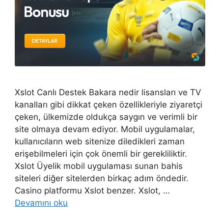
Xslot Canlı Destek Bakara nedir lisansları ve TV
kanalları gibi dikkat çeken özellikleriyle ziyaretçi
çeken, ülkemizde oldukça saygın ve verimli bir
site olmaya devam ediyor. Mobil uygulamalar,
kullanıcıların web sitenize diledikleri zaman
erişebilmeleri için çok önemli bir gerekliliktir.
Xslot Üyelik mobil uygulaması sunan bahis
siteleri diğer sitelerden birkaç adım öndedir.
Casino platformu Xslot benzer. Xslot, …
Devamını oku