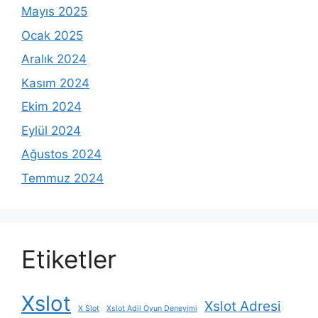
Mayıs 2025
Ocak 2025
Aralık 2024
Kasım 2024
Ekim 2024
Eylül 2024
Ağustos 2024
Temmuz 2024
Etiketler
Xslot
Xslot Adresi
X Slot
Xslot Adil Oyun Deneyimi