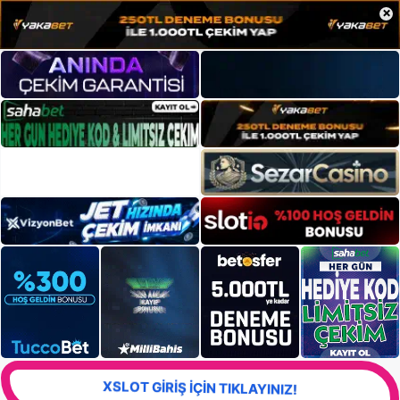
×
XSLOT GİRİŞ İÇİN TIKLAYINIZ!