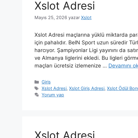
Xslot Adresi
Mayıs 25, 2026
yazar
Xslot
Xslot Adresi maçlarına yüklü miktarda par
için pahalıdır. BeIN Sport uzun süredir Tü
harcıyor. Şampiyonlar Ligi yayınını da sat
ve Almanya liglerini ekledi. Bu ligleri gör
maçları ücretsiz izlemenize …
Devamını o
Kategoriler
Giriş
Etiketler
Xslot Adresi
,
Xslot Giriş Adresi
,
Xslot Ödül Bo
Yorum yap
Xslot Adresi