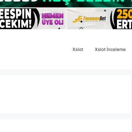
Xslot
Xslot İnceleme