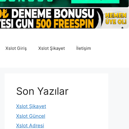
Xslot Giriş
Xslot Şikayet
İletişim
Son Yazılar
Xslot Şikayet
Xslot Güncel
Xslot Adresi