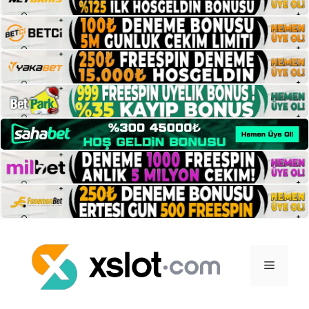
İçeriğe
atla
Menü