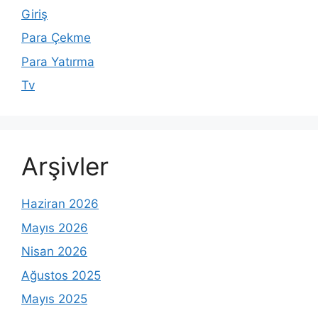
Giriş
Para Çekme
Para Yatırma
Tv
Arşivler
Haziran 2026
Mayıs 2026
Nisan 2026
Ağustos 2025
Mayıs 2025