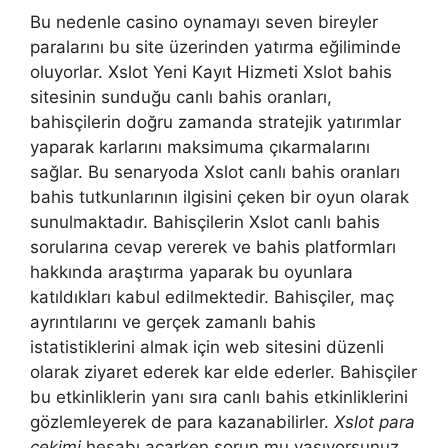
Bu nedenle casino oynamayı seven bireyler
paralarını bu site üzerinden yatırma eğiliminde
oluyorlar. Xslot Yeni Kayıt Hizmeti Xslot bahis
sitesinin sunduğu canlı bahis oranları,
bahisçilerin doğru zamanda stratejik yatırımlar
yaparak karlarını maksimuma çıkarmalarını
sağlar. Bu senaryoda Xslot canlı bahis oranları
bahis tutkunlarının ilgisini çeken bir oyun olarak
sunulmaktadır. Bahisçilerin Xslot canlı bahis
sorularına cevap vererek ve bahis platformları
hakkında araştırma yaparak bu oyunlara
katıldıkları kabul edilmektedir. Bahisçiler, maç
ayrıntılarını ve gerçek zamanlı bahis
istatistiklerini almak için web sitesini düzenli
olarak ziyaret ederek kar elde ederler. Bahisçiler
bu etkinliklerin yanı sıra canlı bahis etkinliklerini
gözlemleyerek de para kazanabilirler.
Xslot para
çekimi
hesabı açarken sorun mu yaşıyorsunuz