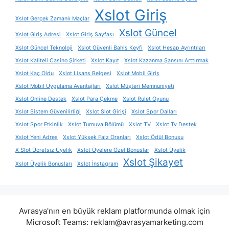
Xslot Giriş
Xslot Gerçek Zamanlı Maçlar
Xslot Güncel
Xslot Giriş Adresi
Xslot Giriş Sayfası
Xslot Güncel Teknoloji
Xslot Güvenli Bahis Keyfi
Xslot Hesap Ayrıntıları
Xslot Kaliteli Casino Şirketi
Xslot Kayıt
Xslot Kazanma Şansını Arttırmak
Xslot Kaç Oldu
Xslot Lisans Belgesi
Xslot Mobil Giriş
Xslot Mobil Uygulama Avantajları
Xslot Müşteri Memnuniyeti
Xslot Online Destek
Xslot Para Çekme
Xslot Rulet Oyunu
Xslot Sistem Güvenilirliği
Xslot Slot Girişi
Xslot Spor Dalları
Xslot Spor Etkinlik
Xslot Turnuva Bölümü
Xslot TV
Xslot Tv Destek
Xslot Yeni Adres
Xslot Yüksek Faiz Oranları
Xslot Ödül Bonusu
X Slot Ücretsiz Üyelik
Xslot Üyelere Özel Bonuslar
Xslot Üyelik
Xslot Şikayet
Xslot Üyelik Bonusları
Xslot İnstagram
Avrasya'nın en büyük reklam platformunda olmak için
Microsoft Teams:
reklam@avrasyamarketing.com